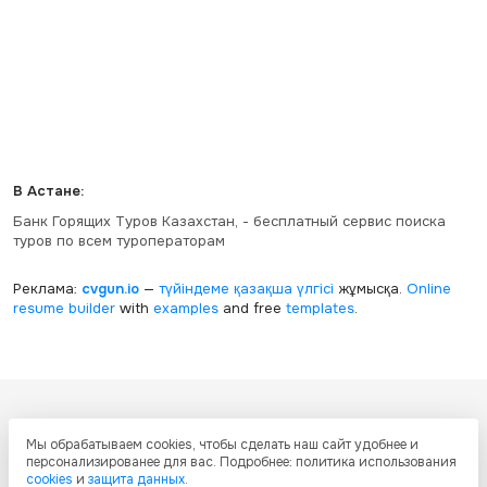
В Астане:
Банк Горящих Туров Казахстан, - бесплатный сервис поиска
туров по всем туроператорам
Реклама:
cvgun.io
—
түйіндеме қазақша
үлгісі
жұмысқа.
Online
resume builder
with
examples
and free
templates
.
Все ресурсы настоящего сайта, включая дизайн, текстовое и
Мы обрабатываем cookies, чтобы сделать наш сайт удобнее и
графическое содержание, структуру и оформление страниц защищены
персонализированее для вас. Подробнее: политика использования
международными соглашениями и законодательством Республики
cookies
и
защита данных
.
Казахстан об охране авторских прав и интеллектуальной собственности.